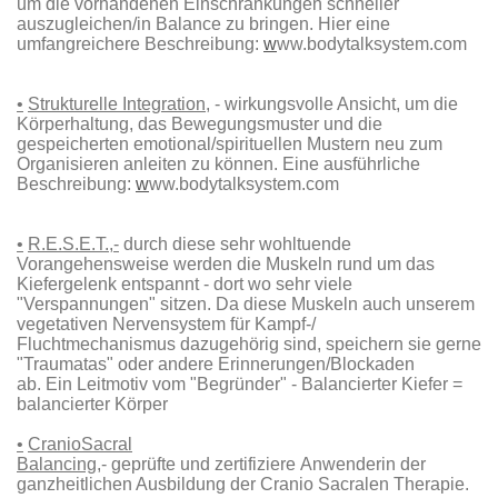
um die vorhandenen Einschränkungen schneller
auszugleichen/in Balance zu bringen. Hier eine
umfangreichere Beschreibung:
w
ww.bodytalksystem.com
•
Strukturelle Integration
, - wirkungsvolle Ansicht, um die
Körperhaltung, das Bewegungsmuster und die
gespeicherten emotional/spirituellen Mustern neu zum
Organisieren anleiten zu können. Eine ausführliche
Beschreibung:
w
ww.bodytalksystem.com
•
R.E.S.E.T.,-
durch diese sehr wohltuende
Vorangehensweise werden die Muskeln rund um das
Kiefergelenk entspannt - dort wo sehr viele
"Verspannungen" sitzen. Da diese Muskeln auch unserem
vegetativen Nervensystem für Kampf-/
Fluchtmechanismus dazugehörig sind, speichern sie gerne
"Traumatas" oder andere Erinnerungen/Blockaden
ab. Ein Leitmotiv vom "Begründer" - Balancierter Kiefer =
balancierter Körper
•
CranioSacral
Balancing
,- geprüfte und zertifiziere Anwenderin der
ganzheitlichen Ausbildung der Cranio Sacralen Therapie.