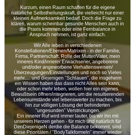
Kurzum, einen Raum schaffen für die eigene
natürliche Selbstheilungskraft, die vielleicht nur einer
kleinen Aufmerksamkeit bedarf. Doch die Frage zu
klären, warum scheinbar gesunde Menschen auch in
die Praxis kommen oder eine Fernbalance in
Anspruch nehmen, ist ganz einfach.
Wir Alle leben in verschiedenen
Konstellationen/Ebenen/Matrixen - in der Familie,
Firma, Partnerschaft, Rolle der Mutter/Vater, mein
inneres Kind/innerer Erwachsener, angeborene
und/oder angeworbene Verhaltensweisen/
Überzeugungen/Einstellungen und noch so Vieles
mehr..... und diejenigen "Schlauen", die insgeheim
ein Wissen haben das dass nicht Alles sein kann,
oder schon mehr leben, wollen hier ein eigenes
Bewußtsein öffnen/integrieren, um die resultierenden
Lebensumstände viel lebenswerter zu machen, bis
hin zur völligen Lösung der behinderten
"ungesunden" Verstrickungen.
Ein innerer Ruf wird immer lauter, bis wir ihn mit
unserem Herzen gehen - für mich und natürlich für
DenDiejenigeN derdie die Balance bekommt, sind
diese Prioritäten / "BodyTalkformeln" immer wieder