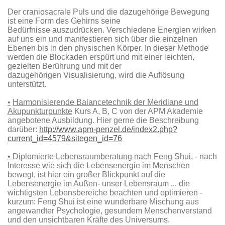
Der craniosacrale Puls und die dazugehörige Bewegung
ist eine Form des Gehirns seine
Bedürfnisse auszudrücken. Verschiedene Energien wirken
auf uns ein und manifestieren sich über die einzelnen
Ebenen bis in den physischen Körper. In dieser Methode
werden die Blockaden erspürt und mit einer leichten,
gezielten Berührung und mit der
dazugehörigen Visualisierung, wird die Auflösung
unterstützt.
•
Harmonisierende Balancetechnik der Meridiane und
Akupunkturpunkte
Kurs A, B, C von der APM Akademie
angebotene Ausbildung. Hier gerne die Beschreibung
darüber:
http://www.apm-penzel.de/index2.php?
current_id=4579&sitegen_id=76
• Diplomierte
Lebensraumberatung nach Feng Shui
, - nach
Interesse wie sich die Lebensenergie im Menschen
bewegt, ist hier ein großer Blickpunkt auf die
Lebensenergie im Außen- unser Lebensraum ... die
wichtigsten Lebensbereiche beachten und optimieren -
kurzum: Feng Shui ist eine wunderbare Mischung aus
angewandter Psychologie, gesundem Menschenverstand
und den unsichtbaren Kräfte des Universums.