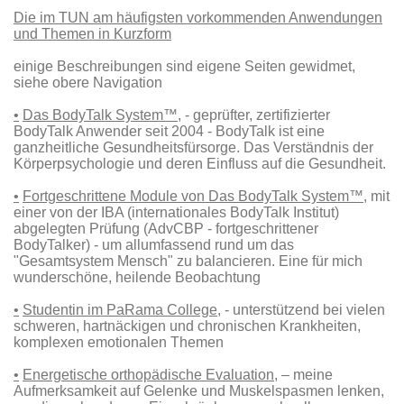
Die im TUN am häufigsten vorkommenden Anwendungen
und Themen in Kurzform
einige Beschreibungen sind eigene Seiten gewidmet,
siehe obere Navigation
•
Das BodyTalk System™
, - geprüfter, zertifizierter
BodyTalk Anwender seit 2004 - BodyTalk ist eine
ganzheitliche Gesundheitsfürsorge. Das Verständnis der
Körperpsychologie und deren Einfluss auf die Gesundheit.
•
Fortgeschrittene Module von Das BodyTalk System™
, mit
einer von der IBA (internationales BodyTalk Institut)
abgelegten Prüfung (AdvCBP - fortgeschrittener
BodyTalker) - um allumfassend rund um das
"Gesamtsystem Mensch" zu balancieren. Eine für mich
wunderschöne, heilende Beobachtung
•
Studentin im PaRama College
, - unterstützend bei vielen
schweren, hartnäckigen und chronischen Krankheiten,
komplexen emotionalen Themen
•
Energetische orthopädische Evaluation
, – meine
Aufmerksamkeit auf Gelenke und Muskelspasmen lenken,