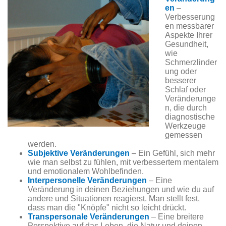
en
–
Verbesserung
en messbarer
Aspekte Ihrer
Gesundheit,
wie
Schmerzlinder
ung oder
besserer
Schlaf oder
Veränderunge
n, die durch
diagnostische
Werkzeuge
gemessen
werden.
Subjektive Veränderungen
– Ein Gefühl, sich mehr
wie man selbst zu fühlen, mit verbessertem mentalem
und emotionalem Wohlbefinden.
Interpersonelle Veränderungen
– Eine
Veränderung in deinen Beziehungen und wie du auf
andere und Situationen reagierst. Man stellt fest,
dass man die "Knöpfe" nicht so leicht drückt.
Transpersonale Veränderungen
– Eine breitere
Perspektive auf das Leben, die Natur und deinen