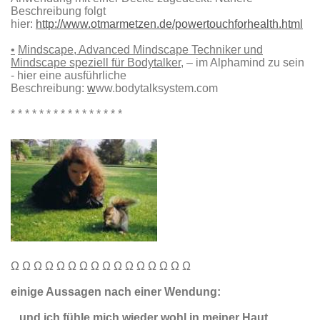
Beschreibung folgt
hier:
http://www.otmarmetzen.de/powertouchforhealth.html
•
Mindscape, Advanced Mindscape Techniker und
Mindscape speziell für Bodytalker
, – im Alphamind zu sein
- hier eine ausführliche
Beschreibung:
w
ww.bodytalksystem.com
* * * * * * * * * * * * * * * *
Ω Ω Ω Ω Ω Ω Ω Ω Ω Ω Ω Ω Ω Ω Ω Ω
einige Aussagen nach einer Wendung:
...und ich fühle mich wieder wohl in meiner Haut ..