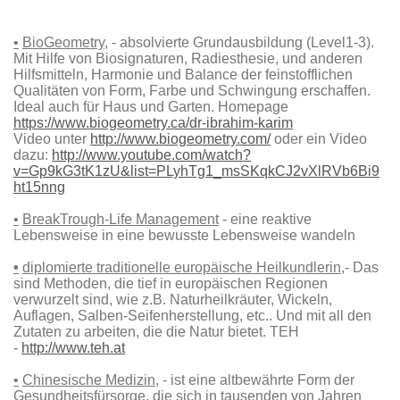
•
BioGeometry
, - absolvierte Grundausbildung (Level1-3).
Mit Hilfe von Biosignaturen, Radiesthesie, und anderen
Hilfsmitteln, Harmonie und Balance der feinstofflichen
Qualitäten von Form, Farbe und Schwingung erschaffen.
Ideal auch für Haus und Garten. Homepage
https://www.biogeometry.ca/dr-ibrahim-karim
Video unter
http://www.biogeometry.com/
oder ein Video
dazu:
http://www.youtube.com/watch?
v=Gp9kG3tK1zU&list=PLyhTg1_msSKqkCJ2vXlRVb6Bi9
ht15nng
•
BreakTrough-Life Management
- eine reaktive
Lebensweise in eine bewusste Lebensweise wandeln
•
diplomierte traditionelle europäische Heilkundlerin
,- Das
sind Methoden, die tief in europäischen Regionen
verwurzelt sind, wie z.B. Naturheilkräuter, Wickeln,
Auflagen, Salben-Seifenherstellung, etc.. Und mit all den
Zutaten zu arbeiten, die die Natur bietet. TEH
-
http://www.teh.at
•
Chinesische Medizin
, - ist eine altbewährte Form der
Gesundheitsfürsorge, die sich in tausenden von Jahren