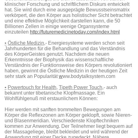
klinischer Forschung und schriftlichem Diskurs entwickelt
hat. Sie wird durch eine ausgeprägte Bewusstseinsmatrix
verkörpert, die den Körper aus holistischer Sicht betrachtet
und eine effektive Möglichkeit darstellen kann, die 50
Billionen Zellen in einige wenige Organsysteme
einzuteilen
http://futuremedicinetoday.com/index.html
•
Östliche Medizin
,- Energiesysteme werden schon seit
Jahrhunderten für die Behandlung und das Verständnis
des KörperGeistes genutzt. Nachdem die neuen
Erkenntnisse der Biophysik das wissenschaftliche
Verständnis der Funktionsweise des Körpers revolutioniert
haben, gewinnt die Östliche Medizin in der heutigen Zeit
sehr stark an Popularität
w
ww.bodytalksystem.com
•
Powertouch for Health,
Tipeth Power Touch
,- auch
bekannt unter tibetanische Klopfmassage. Ein
Wohlfühlgenuß mit erstaunlichem Können:
Hier werden mit sanften trommelten Bewegungen am
Körper die Reflexzonen am Körper geklopft, sowie Nieren-
und Blasenmeridian. Verschiedenste Klopftechniken
kommen zur Anwendung. Der Teilnehmer liegt bequem auf
der Massageliege, bleibt bekleidet und wird während der
Anwendung mit einer Decke zugedeckt. Nähere